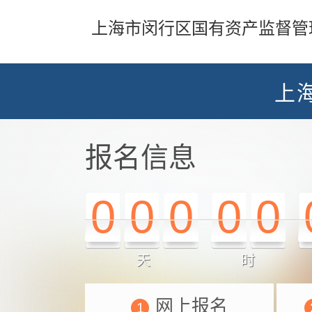
上海市闵行区国有资产监督管
上
报名信息
0
0
0
0
0
天
时
网上报名
1