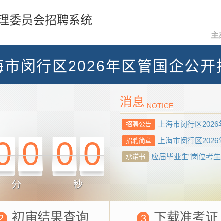
理委员会招聘系统
主
海市闵行区2026年区管国企公开
消息
NOTICE
上海市闵行区202
招聘公告
0
0
0
0
上海市闵行区202
招聘简章
应届毕业生”岗位考
承诺书
分
秒
初审结果查询
下载准考证
2
3