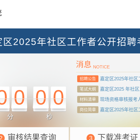
统
定区2025年社区工作者公开招聘
消息
NOTICE
嘉定区2025年社
招聘公告
0
0
0
0
嘉定区2025 年
笔试大纲
现场资格审核报考
材料清单
嘉定区2025年社
岗位简章
分
秒
审核结果查询
下载准考证
2
3