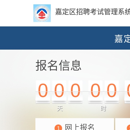
嘉定区招聘考试管理系
嘉
报名信息
0
0
0
0
0
天
时
网上报名
1