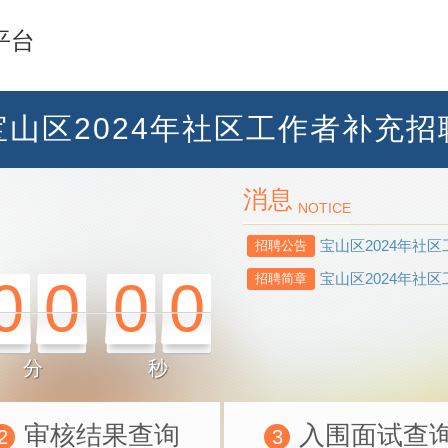
平台
宝山区2024年社区工作者补充招
消息
NOTICE
宝山区2024年社
招聘公告
宝山区2024年社
招聘简章
0
0
0
0
分
秒
审核结果查询
入围面试查
2
3