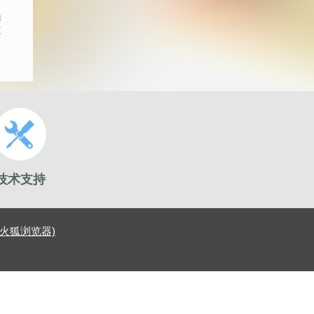
始
束
技术支持
ox(火狐浏览器)