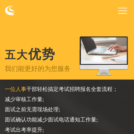
Toggl
navig
优势
五大
我们能更好的为您服务
一位人事
干部轻松搞定考试招聘报名全套流程；
减少审核工作量;
面试之前无需现场处理;
面试确认功能减少面试电话通知工作量;
考试出考率提升;